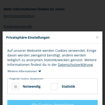
Mehr Informationen findest Du unter:
Rechtsextremismus
Kinderpornografie
×
Privatsphäre-Einstellungen
BEWERTUNG
Auf unserer Webseite werden Cookies verwendet. Einige
davon werden zwingend benötigt, andere werden
lediglich zu anonymen Statistikzwecken genutzt. Weitere
Informationen findest du in der
Datenschutzerklärung
.
Weitere Informationen
DIESEN ARTIKEL ...
Folgende Cookies akzeptieren
Notwendig
Statistik