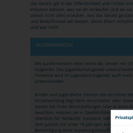
Das Gesetz gilt in der Öffentlichkeit und richtet si
erlauben können, was sie dir verkaufen und wo sie 
jedoch nicht alles erlauben, was das Gesetz gestat
und Bedürfnissen am besten. Deine Eltern entsche
und was nicht.
ALTERSGRENZEN
Mit zunehmendem Alter lernst du, besser mit s
reagieren. Das Jugendschutzgesetz unterscheide
Teilweise wird im Jugendschutzgesetz auch noch
unterschieden.
Kinder und Jugendliche müssen die einzelnen B
Verantwortung liegt beim Veranstalter oder Gew
Gesetz bei ihren Veranstaltungen oder in ihren B
beachten, müssen sie in Zweifelsfällen das Alter
Privatsp
ebenfalls für Verkäufer, Kassierer oder Bedien
dem JuSchG mit unter 18-Jährigen konfrontiert 
Berechtigung einer erziehungsbeauftragen Pers