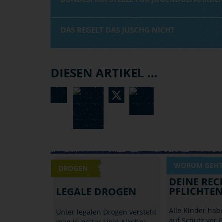
DAS REGELT DAS JUSCHG NICHT
DIESEN ARTIKEL ...
WORUM GEHT'
DROGEN
DEINE RE
PFLICHTE
LEGALE DROGEN
Alle Kinder ha
Unter legalen Drogen versteht
auf Schutz vor 
man in erster Linie Alkohol,