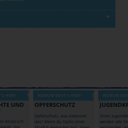
S HIER?
WORUM GEHT'S HIER?
WORUM GEHT
CHTE UND
OPFERSCHUTZ
JUGENDKR
N
Opferschutz, was bedeutet
Unter Jugendkr
ben Anspruch
das? Wenn du Opfer einer
werden alle St
Gewalt, das
Straftat geworden bist, dann
verstanden, di