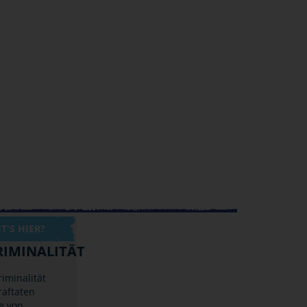
'S HIER?
IMINALITÄT
iminalität
raftaten
e von