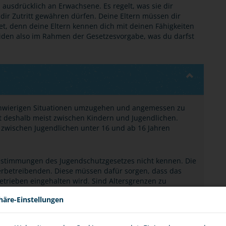
ch ausdrücklich an Erwachsene. Es regelt, was sie dir
dir Zutritt gewähren dürfen. Deine Eltern müssen dir
tet, denn deine Eltern kennen dich mit deinen Fähigkeiten
iden also im Rahmen der Gesetzesvorgabe, was du darfst
chwierigen Situationen umzugehen und angemessen zu
t deshalb meist zwischen Kindern und Jugendlichen.
 zwischen Jugendlichen unter 16 und ab 16 Jahren
estimmungen des Jugendschutzgesetzes nicht kennen. Die
erbetreibenden. Diese müssen dafür sorgen, dass das
etrieben eingehalten wird. Sind Altersgrenzen zu
 von Kindern und Jugendlichen überprüfen. Dies gilt
häre-Einstellungen
ungen, im Grunde alle Personen, die im Zusammenhang mit
werden. Außerdem müssen sie gegebenenfalls die
on überprüfen.