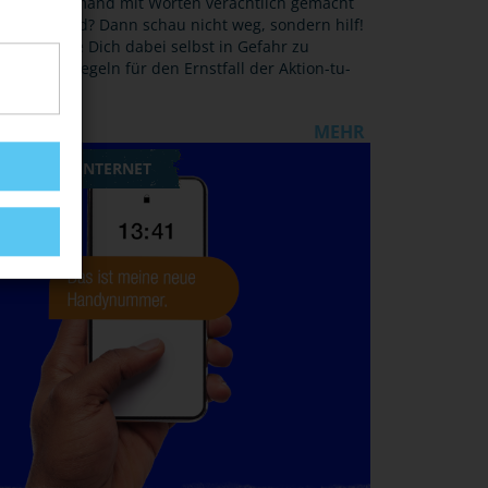
it, wie jemand mit Worten verächtlich gemacht
prügelt wird? Dann schau nicht weg, sondern hilf!
 das, ohne Dich dabei selbst in Gefahr zu
den sechs Regeln für den Ernstfall der Aktion-tu-
MEHR
RTPHONE, INTERNET