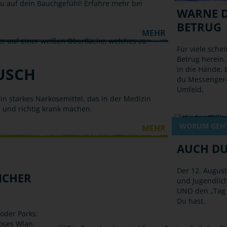
au auf dein Bauchgefühl! Erfahre mehr bei
WARNE D
BETRUG
MEHR
Für viele schei
Betrug herein.
USCH
in die Hände. 
du Messenger-
Umfeld.
in starkes Narkosemittel, das in der Medizin
n und richtig krank machen.
WORUM GEHT
MEHR
AUCH DU
Der 12. August 
ICHER
und Jugendlich
UNO den „Tag 
Du hast.
oder Parks:
loses Wlan.