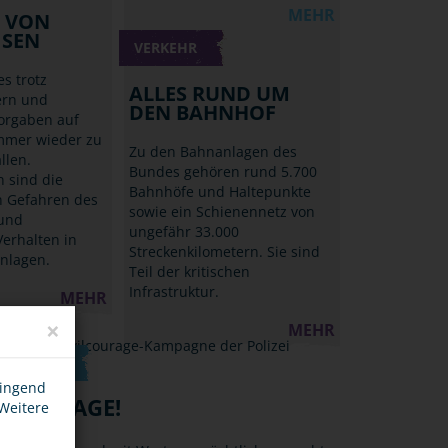
MEHR
N VON
ISEN
VERKEHR
s trotz
ALLES RUND UM
ern und
DEN BAHNHOF
Vorgaben auf
mmer wieder zu
Zu den Bahnanlagen des
llen.
Bundes gehören rund 5.700
 sind die
Bahnhöfe und Haltepunkte
n Gefahren des
sowie ein Schienennetz von
und
ungefähr 33.000
erhalten in
Streckenkilometern. Sie sind
nlagen.
Teil der kritischen
Infrastruktur.
MEHR
×
MEHR
RT WENN?
wingend
ILCOURAGE!
 Weitere