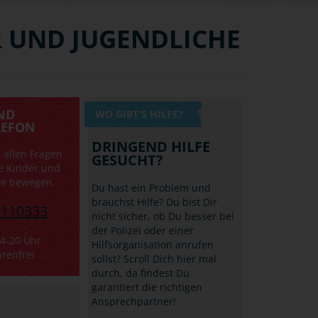
ER UND JUGENDLICHE
ND
WO GIBT'S HILFE?
LEFON
DRINGEND HILFE
i allen Fragen
GESUCHT?
ie Kinder und
he bewegen.
Du hast ein Problem und
brauchst Hilfe? Du bist Dir
1110333
nicht sicher, ob Du besser bei
der Polizei oder einer
14-20 Uhr
Hilfsorganisation anrufen
renfrei
sollst? Scroll Dich hier mal
durch, da findest Du
garantiert die richtigen
Ansprechpartner!