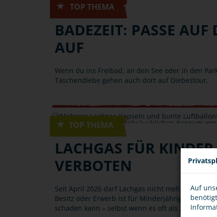
DIEBSTAHL
BADEZEIT: PASSE AUF
AUF
Wenn du ins Freibad, an den See oder in den Par
Taschendiebe gehen auch dort auf Diebestour.
DROGEN
LACHGAS FÜR KINDER
VERBOTEN
Privatsp
Auf uns
Seit April 2026 darf Lachgas nicht mehr an Kinde
benötig
Besitz oder Erwerb ist für Minderjährige verbot
Informa
schaden kann – selbst wenn es oft als „harmlose“