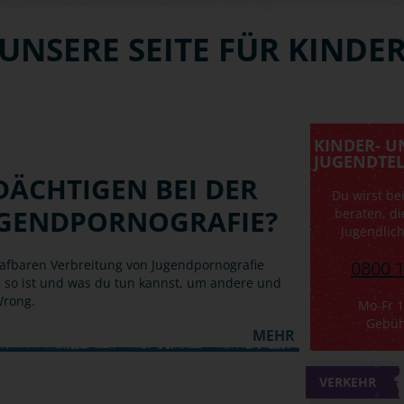
- UNSERE SEITE FÜR KIND
KINDER- U
JUGENDTE
DÄCHTIGEN BEI DER
Du wirst be
UGENDPORNOGRAFIE?
beraten, d
Jugendlic
rafbaren Verbreitung von Jugendpornografie
0800 
 so ist und was du tun kannst, um andere und
Wrong.
Mo-Fr 
Gebüh
MEHR
VERKEHR