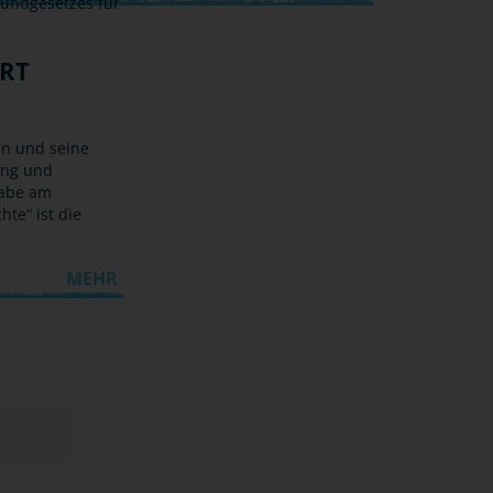
RT
en und seine
ung und
habe am
te“ ist die
MEHR