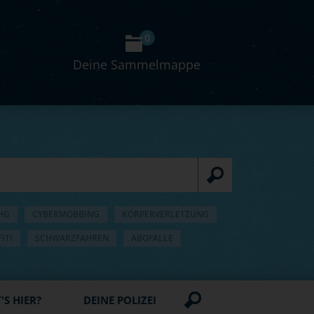
0
Deine Sammelmappe
HG
CYBERMOBBING
KÖRPERVERLETZUNG
ITI
SCHWARZFAHREN
ABOFALLE
S HIER?
DEINE POLIZEI