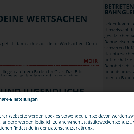
BETRETE
BAHNGLE
 DEINE WERTSACHEN
Leider kommt e
Hinweisschild
gesetzlichen 
Bahngleisen i
k gehst, dann achte auf deine Wertsachen. Denn
schweren Unfä
Hauptursachen
unterschätzte
MEHR
Bahnbetriebs 
unachtsames V
oder an Bahna
 UND JUGENDLICHE
häre-Einstellungen
WAS PASSIE
erer Webseite werden Cookies verwendet. Einige davon werden z
r und Jugendliche verkauft werden. Auch der
ZEIG ZIV
t, andere werden lediglich zu anonymen Statistikzwecken genutzt.
en. Warum? Weil Lachgas deiner Gesundheit
tionen findest du in der
Datenschutzerklärung
.
 Partydroge dargestellt…