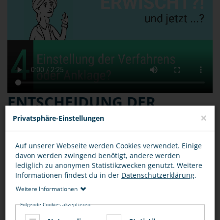
ENTSCHEIDUNG DER
STAATSANWALTSCHAFT:
×
Privatsphäre-Einstellungen
EINSTELLUNG DES
Auf unserer Webseite werden Cookies verwendet. Einige
VERFAHRENS ODER
davon werden zwingend benötigt, andere werden
lediglich zu anonymen Statistikzwecken genutzt. Weitere
ANKLAGE
Informationen findest du in der
Datenschutzerklärung
.
Weitere Informationen
Folgende Cookies akzeptieren