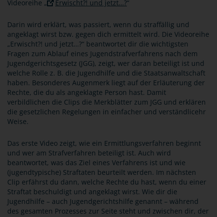
Videoreihe „
Erwischt?! und jetzt…?
“
Darin wird erklärt, was passiert, wenn du straffällig und
angeklagt wirst bzw. gegen dich ermittelt wird. Die Videoreihe
„Erwischt?! und jetzt…?“ beantwortet dir die wichtigsten
Fragen zum Ablauf eines Jugendstrafverfahrens nach dem
Jugendgerichtsgesetz (JGG), zeigt, wer daran beteiligt ist und
welche Rolle z. B. die Jugendhilfe und die Staatsanwaltschaft
haben. Besonderes Augenmerk liegt auf der Erläuterung der
Rechte, die du als angeklagte Person hast. Damit
verbildlichen die Clips die Merkblätter zum JGG und erklären
die gesetzlichen Regelungen in einfacher und verständlicehr
Weise.
Das erste Video zeigt, wie ein Ermittlungsverfahren beginnt
und wer am Strafverfahren beteiligt ist. Auch wird
beantwortet, was das Ziel eines Verfahrens ist und wie
(jugendtypische) Straftaten beurteilt werden. Im nächsten
Clip erfährst du dann, welche Rechte du hast, wenn du einer
Straftat beschuldigt und angeklagt wirst. Wie dir die
Jugendhilfe – auch Jugendgerichtshilfe genannt – während
des gesamten Prozesses zur Seite steht und zwischen dir, der