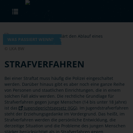
Skip to main content
Toggle navigation
WAS PASSIERT WENN?
© LKA BW
STRAFVERFAHREN
Bei einer Straftat muss häufig die Polizei eingeschaltet
werden. Darüber hinaus gibt es aber noch eine ganze Reihe
von Personen und staatlichen Einrichtungen, die in einem
solchen Fall aktiv werden. Die rechtliche Grundlage für
Strafverfahren gegen junge Menschen (14 bis unter 18 Jahre)
ist das
Jugendgerichtsgesetz (JGG)
. Im Jugendstrafverfahren
steht der Erziehungsgedanke im Vordergrund. Das heißt, im
Strafverfahren werden die persönliche Entwicklung, die
derzeitige Situation und die Probleme des jungen Menschen
stärker berücksichtigt als in Strafverfahren gegen