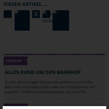
DIESEN ARTIKEL ...
VERKEHR
ALLES RUND UM DEN BAHNHOF
Zu den Bahnanlagen des Bundes gehören rund 5.700
Bahnhöfe und Haltepunkte sowie ein Schienennetz von
ungefähr 33.000 Streckenkilometern. Sie sind Teil…
VERKEHR