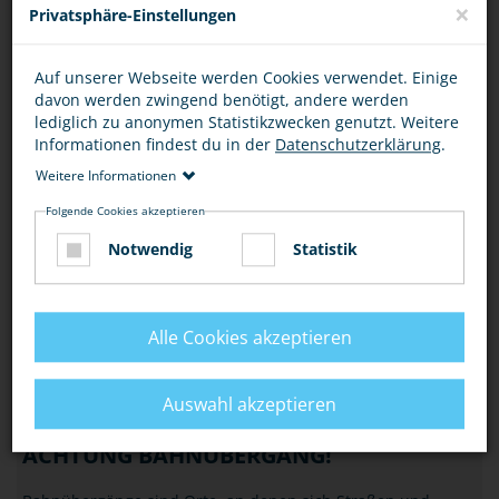
×
Privatsphäre-Einstellungen
HANDY, KOPFHÖRER & CO
Auf unserer Webseite werden Cookies verwendet. Einige
Für Auto- und Radfahrer ist der Griff zum Handy während
davon werden zwingend benötigt, andere werden
der Fahrt verboten (§ 23 Abs.1a StVO), aber auch als
lediglich zu anonymen Statistikzwecken genutzt. Weitere
Fußgänger, Inliner oder Skater usw. ist…
Informationen findest du in der
Datenschutzerklärung
.
Weitere Informationen
VERKEHR
Folgende Cookies akzeptieren
NACHTS SICHER UNTERWEGS
Notwendig
Statistik
Fühlst Du dich nachts auf dem Heimweg, im Bus oder in der
Bahn manchmal unsicher? Mit unseren Tipps erhöhst Du
dein Sicherheitsgefühl und bist immer…
Alle Cookies akzeptieren
VERKEHR
Auswahl akzeptieren
ACHTUNG BAHNÜBERGANG!