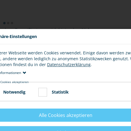
achen. Du weißt nie wer sich hinter dem Nickname
an, dass der attraktive 14- oder 16-Jährige in
häre-Einstellungen
auch wenn du schon Fotos geschickt bekommen hast!
erer Webseite werden Cookies verwendet. Einige davon werden z
l bedrängt fühlst, blockiere ihn, sodass eine weitere
t, andere werden lediglich zu anonymen Statistikzwecken genutzt.
de dich auch an die Moderatoren und Betreiber eines
tionen findest du in der
Datenschutzerklärung
.
.
nformationen
Beispiel deinen Eltern, einem guten Freund oder
 Cookies akzeptieren
Notwendig
Statistik
 auch nicht aus Neugier.
Alle Cookies akzeptieren