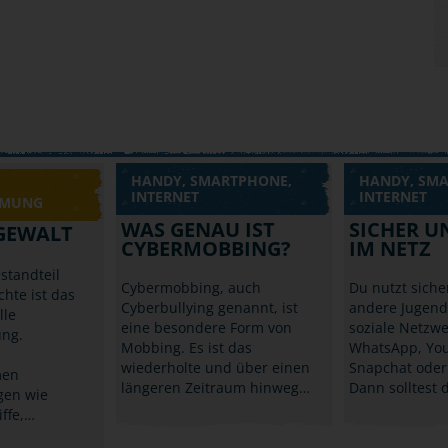
HANDY, SMARTPHONE,
HANDY, SM
INTERNET
INTERNET
MMUNG
WAS GENAU IST
SICHER U
 GEWALT
CYBERMOBBING?
IM NETZ
standteil
Cybermobbing, auch
Du nutzt sicher
hte ist das
Cyberbullying genannt, ist
andere Jugend
lle
eine besondere Form von
soziale Netzwe
ng.
Mobbing. Es ist das
WhatsApp, Yo
wiederholte und über einen
Snapchat oder
men
längeren Zeitraum hinweg…
Dann solltest 
gen wie
iffe,…