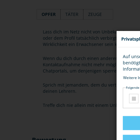
OPFER
TÄTER
ZEUGE
Lass dich im Netz nicht von Unbekannten anm
oder dem Profil tatsächlich verbirgt. Denke dar
Privatsp
Wirklichkeit ein Erwachsener sein könnte – 
Auf uns
Wenn du dich durch einen anderen User sexuel
benötig
Kontaktaufnahme nicht mehr möglich ist. Wen
Informa
Chatportals, um denjenigen sperren zu lassen
Weitere I
Sprich mit jemandem, dem du vertraust, zum 
Folgende
deinen Lehrern.
Treffe dich nie allein mit einem Unbekannten,
Bewertung