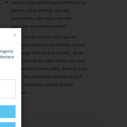
Um das Cybergrooming nachweisen zu
können, ist es wichtig, dass du
Screenshots oder Fotos von den
sexuellen Anmachen machst.
×
Frage bei der Polizei nach, wie du
gesichtete Beweise übermitteln kannst.
wingend
Erkundige dich konkret danach, ob du
 Weitere
anzügliche Bilder oder Videos aus dem
Chatverlauf sichern sollst. Denn je nach
Inhalt der Aufnahmen kannst du dich
unter Umständen selbst strafbar
machen.
LINKS