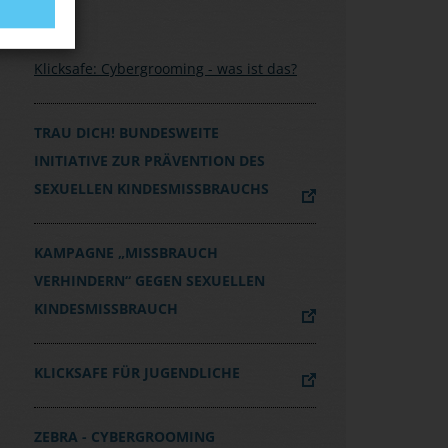
Klicksafe: Cybergrooming - was ist das?
TRAU DICH! BUNDESWEITE
INITIATIVE ZUR PRÄVENTION DES
SEXUELLEN KINDESMISSBRAUCHS
KAMPAGNE „MISSBRAUCH
VERHINDERN“ GEGEN SEXUELLEN
KINDESMISSBRAUCH
KLICKSAFE FÜR JUGENDLICHE
ZEBRA - CYBERGROOMING