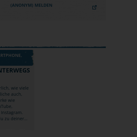
(ANONYM) MELDEN
ARTPHONE,
NTERWEGS
lich, wie viele
liche auch,
rke wie
uTube,
 Instagram.
du zu deiner…