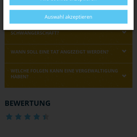
RING
oder von anderen spezialisierten
Opferhilfeeinrichtungen
holen.
Auswahl akzeptieren
WIE SCHÜTZE ICH MICH VOR UNGEWOLLTER
SCHWANGERSCHAFT?
WANN SOLL EINE TAT ANGEZEIGT WERDEN?
WELCHE FOLGEN KANN EINE VERGEWALTIGUNG
HABEN?
BEWERTUNG