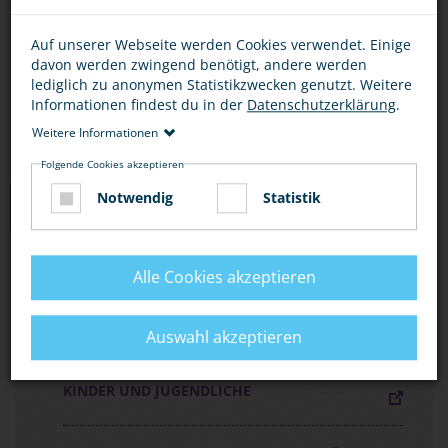
Bescheid.
Auf unserer Webseite werden Cookies verwendet. Einige
Wenn Gefahr droht, rufe die 110 oder nutze eine
davon werden zwingend benötigt, andere werden
Notrufsäule am Bahnhof.
lediglich zu anonymen Statistikzwecken genutzt. Weitere
Informationen findest du in der
Datenschutzerklärung
.
Weitere Informationen
Folgende Cookies akzeptieren
Notwendig
Statistik
MEDIEN ZUM THEMA
FLYER „MIT DER BAHN UNTERWEGS, ABER
Alle Cookies akzeptieren
SICHER!“
Auswahl akzeptieren
FLYER „SICHER AUF BAHNANLAGEN“ FÜR
KINDER UND JUGENDLICHE