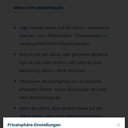
VERHALTEN AM BAHNGLEIS
Lege niemals etwas auf die Gleise – auch keine
Münzen „zum Plattdrücken“. Diese können zu
einem gefährlichen Projektil werden.
Betrete nie die Gleise oder gesperrte Bereiche.
Egal ob dein Ball dorthin rollt oder du eine
Abkürzung siehst – bleib draußen!
Überquere die Bahngleise nur an sicheren,
erlaubten Stellen. Nutze Bahnsteige, Brücken
oder Bahnübergänge.
Wenn du siehst, dass andere etwas auf die
Gleise legen, sage einer Bahnmitarbeiterin,
×
einem Bahnmitarbeiter oder der Polizei
Privatsphäre-Einstellungen