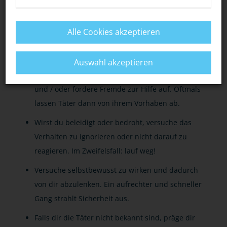
Meide Örtlichkeiten, an denen sich häufig
gewaltbereite Cliquen aufhalten. Dies gilt auch
Alle Cookies akzeptieren
für abgelegene Straßen, Wege und Plätze -
besonders bei Dunkelheit.
Auswahl akzeptieren
Kommst du in eine Notsituation, schreie laut
und / oder fordere Fremde zur Hilfe auf. Oftmals
lassen Täter dann von ihrem Vorhaben ab.
Wirst du beleidigt oder bedroht, versuche das
Verhalten zu ignorieren oder nicht darauf zu
reagieren. Im Zweifelsfall: lauf weg!
Versuche selbstbewusst zu wirken und dadurch
von dir abzulenken. Ein aufrechter und schneller
Gang strahlt Sicherheit aus.
Falls dir die Täter nicht bekannt sind, präge dir