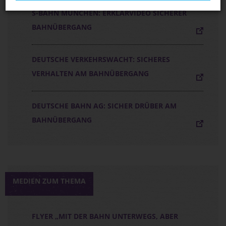
S-BAHN MÜNCHEN: ERKLÄRVIDEO SICHERER
BAHNÜBERGANG
DEUTSCHE VERKEHRSWACHT: SICHERES
VERHALTEN AM BAHNÜBERGANG
DEUTSCHE BAHN AG: SICHER DRÜBER AM
BAHNÜBERGANG
MEDIEN ZUM THEMA
FLYER „MIT DER BAHN UNTERWEGS, ABER