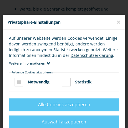
Warte, bis die Schranke komplett geöffnet und
das Licht aus ist.
×
Privatsphäre-Einstellungen
Nicht versuchen, schnell „noch drüber“ zu
rennen oder zu fahren!
Auf unserer Webseite werden Cookies verwendet. Einige
davon werden zwingend benötigt, andere werden
Schiebe dein Fahrrad oder deinen Roller über
lediglich zu anonymen Statistikzwecken genutzt. Weitere
den Übergang.
Informationen findest du in der
Datenschutzerklärung
.
Weitere Informationen
Folgende Cookies akzeptieren
Notwendig
Statistik
LINKS
Alle Cookies akzeptieren
DER KLEINE ICE: ACHTUNG, BAHNÜBERGANG!
DARAUF MUSST DU ACHTEN
Auswahl akzeptieren