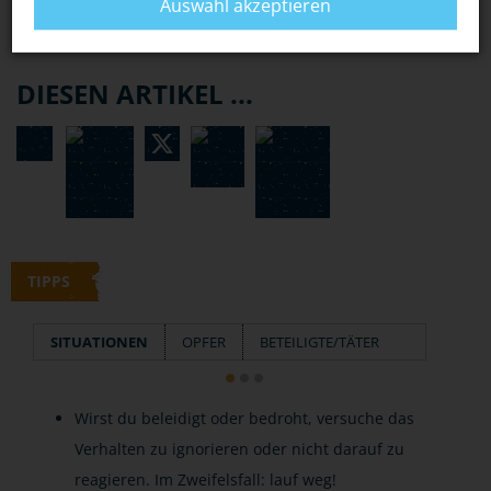
Auswahl akzeptieren
DIESEN ARTIKEL ...
TIPPS
SITUATIONEN
OPFER
BETEILIGTE/TÄTER
Wirst du beleidigt oder bedroht, versuche das
Verhalten zu ignorieren oder nicht darauf zu
reagieren. Im Zweifelsfall: lauf weg!