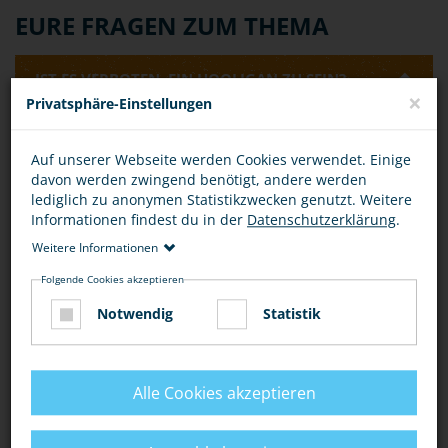
EURE FRAGEN ZUM THEMA
IST ES VERBOTEN, EIN HOOLIGAN ZU SEIN?
×
Privatsphäre-Einstellungen
Allein die Tatsache, ein Hooligan zu sein, ist nicht
Auf unserer Webseite werden Cookies verwendet. Einige
verboten oder strafbar. Eine Strafbarkeit kann allerdings
davon werden zwingend benötigt, andere werden
dann vorliegen, wenn man sich beispielsweise als
lediglich zu anonymen Statistikzwecken genutzt. Weitere
Hooligan-Gruppe zu einer Schlägerei verabredet.
Informationen findest du in der
Datenschutzerklärung
.
Rechtlich kann dies als
"Androhung von Straftaten" (§
126 StGB)
oder als
"Billigung von Straftaten" (§ 140
Weitere Informationen
StGB)
bewertet werden.
Folgende Cookies akzeptieren
IST DAS VERABREDEN EINER SCHLÄGEREI
Notwendig
Statistik
STRAFBAR?
Alle Cookies akzeptieren
Bewertung