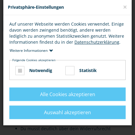
×
Privatsphäre-Einstellungen
Auf unserer Webseite werden Cookies verwendet. Einige
TIPPS
davon werden zwingend benötigt, andere werden
lediglich zu anonymen Statistikzwecken genutzt. Weitere
Informationen findest du in der
Datenschutzerklärung
.
VORSICHT BEI GRATISANGEBOTEN
ONLINE-SHOPS
ONL
Weitere Informationen
Folgende Cookies akzeptieren
Bei scheinbar kostenlosen Angeboten, die sofort
Notwendig
Statistik
eine Registrierung erfordern, solltest du stutzig
werden. Oft sind sie nicht wirklich kostenlos.
Grundsätzlich solltest du misstrauisch sein bei
Alle Cookies akzeptieren
Lockbegriffen wie "Gratisangebot" und
"Gewinnspiel". Dahinter können sich
Auswahl akzeptieren
kostenpflichtige Leistungen verstecken.
Du musst deutlich über dein Widerrufsrecht